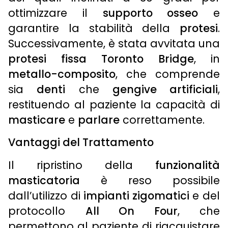
ottimizzare il
supporto osseo
e
garantire la stabilità della
protesi
.
Successivamente, è stata avvitata una
protesi fissa
Toronto Bridge
, in
metallo-composito
, che comprende
sia
denti
che
gengive artificiali
,
restituendo al paziente la capacità di
masticare
e
parlare
correttamente.
Vantaggi del Trattamento
Il ripristino della
funzionalità
masticatoria
è reso possibile
dall’utilizzo di
impianti zigomatici
e del
protocollo
All On Four
, che
permettono al paziente di riacquistare