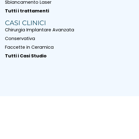
Sbiancamento Laser
Tutti i trattamenti
CASI CLINICI
Chirurgia Implantare Avanzata
Conservativa
Faccette in Ceramica
Tutti i Casi Studio
© 2026 Zavaglia Bonifazi Studio Dentistico Ancona - All
|
|
|
Rights Reserved
P.IVA 02103600421
Sitemap
Privacy
|
Cookie Policy
Credits